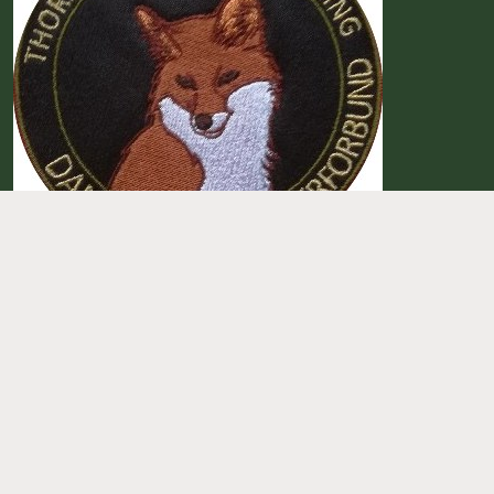
Information
Vedtægter
Privatlivspolitik
Tilmeld nyhedsbrev
Sig.dk