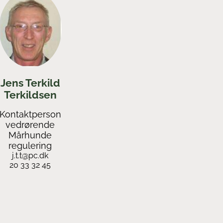
Jens Terkild
Terkildsen
Kontaktperson
vedrørende
Mårhunde
regulering
j.t.t@pc.dk
20 33 32 45