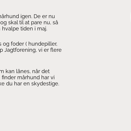
mårhund igen. De er nu
 skal til at pare nu, så
 hvalpe tiden i maj.
s og foder ( hundepiller,
up Jagtforening, vi er flere
m kan lånes, når det
 finder mårhund har vi
kke du har en skydestige.