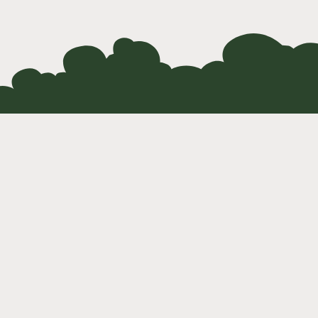
Information
B
Vedtægter
Privatlivspolitik
Tilmeld nyhedsbrev
Sig.dk