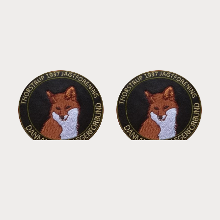
Martin Skytte
Karsten Sørensen
Terkildsen
Suppleant
xx xx xx xx
Suppleant